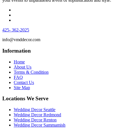
your events to unparalleled levels of sophistication and style.
425- 362-2025
info@vmddecor.com
Information
Home
About Us
Terms & Condition
FAQ
Contact Us
Site Map
Locations We Serve
Wedding Decor Seattle
Wedding Decor Redmond
Wedding Decor Renton
Wedding Decor Sammamish