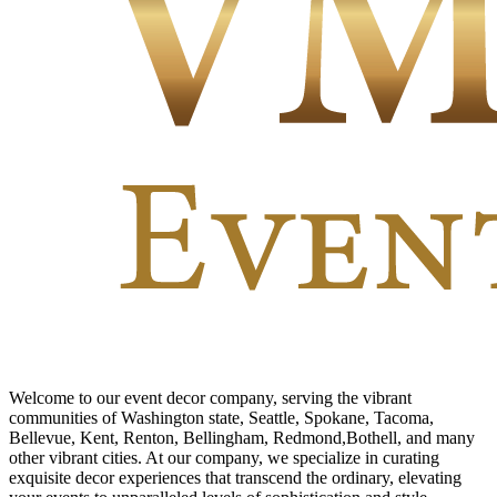
Welcome to our event decor company, serving the vibrant
communities of Washington state, Seattle, Spokane, Tacoma,
Bellevue, Kent, Renton, Bellingham, Redmond,Bothell, and many
other vibrant cities. At our company, we specialize in curating
exquisite decor experiences that transcend the ordinary, elevating